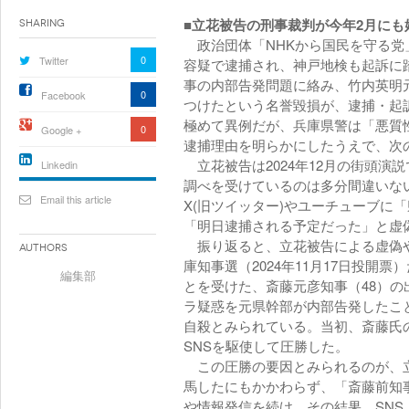
■立花被告の刑事裁判が今年2月にも
Sharing
政治団体「NHKから国民を守る党」
0
Twitter
容疑で逮捕され、神戸地検も起訴に
事の内部告発問題に絡み、竹内英明
0
Facebook
つけたという名誉毀損が、逮捕・起
極めて異例だが、兵庫県警は「悪質
0
Google +
逮捕理由を明らかにしたうえで、次
立花被告は2024年12月の街頭演
Linkedin
調べを受けているのは多分間違いな
active){li-
icon[type=linkedin-bug]
Email this article
X(旧ツイッター)やユーチューブに
[color=inverse]
.background{fill
「明日逮捕される予定だった」と虚
振り返ると、立花被告による虚偽や
Authors
庫知事選（2024年11月17日投開
編集部
とを受けた、斎藤元彦知事（48）
ラ疑惑を元県幹部が内部告発したこ
自殺とみられている。当初、斎藤氏
SNSを駆使して圧勝した。
この圧勝の要因とみられるのが、立
馬したにもかかわらず、「斎藤前知
や情報発信を続け、その結果、SN