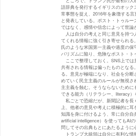
ところで、トランプ氏が最初の大統領
語辞典を発行するイギリスのオック
常事態を捉え、2016年を象徴する言葉
と発表している。ポスト・トゥルー
ではなく、感情や信念によって世論
人は自分の考えと同じ意見を持つ人
てくれる情報に強く引き寄せられる
氏のような米国第一主義や過度の保
バリズムに陥り、危険なポスト・ト
ここで整理しておく。SNS上では
共有される情報は偏ったものとなる
る。意見が極端になり、社会を分断
めていく民主主義のルールが無視さ
主主義を蝕む。そうならないために
できる能力（リテラシー、literac
私ごとで恐縮だが、新聞記者を長く
上、他者の意見や考えに積極的に耳
知識を身に付けるよう、常に自分自
artificial intelligence
問してその出典もとにあたるように
トランプ大統領は自分に有利な情報