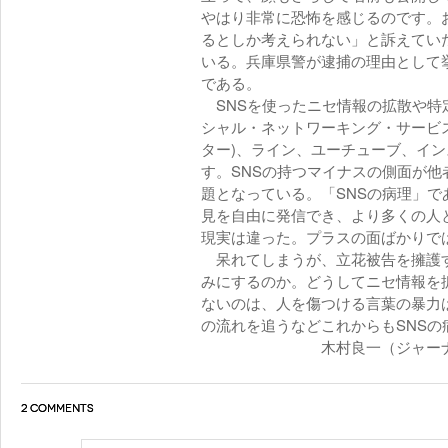
やはり非常に恐怖を感じるのです。
るとしか考えられない」と訴えてい
いる。兵庫県警が逮捕の理由として
である。
SNSを使ったニセ情報の拡散や特
シャル・ネットワーキング・サービス
ター)、ライン、ユーチューブ、イ
す。SNSの持つマイナスの側面が
題となっている。「SNSの病理」で
見を自由に発信でき、より多くの人
現実は違った。プラスの面ばかりで
呆れてしまうが、立花被告を擁護す
みにするのか。どうしてニセ情報を
ないのは、人を傷つける言葉の暴力
の流れを追うなどこれからもSNS
木村良一（ジャーナリスト
2 COMMENTS