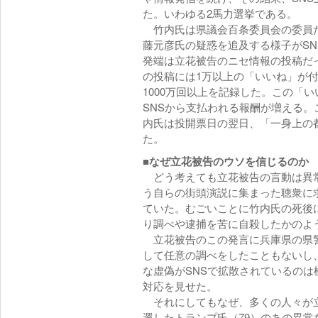
た。いわゆる2馬力選挙である。
竹内氏は県議会百条委員会の委員だ
藤元彦氏の疑惑を追及する様子がS
発端は立花被告のニセ情報の投稿だ
の投稿には1万以上の「いいね」が
1000万回以上を記録した。この「
SNSから支払われる報酬が増える
内氏は投開票日の翌日、「一身上の都
た。
■なぜ立花被告のウソを信じるのか
どう考えても立花被告の言動は異常
う自らの街頭演説に集まった聴衆に
ていた。むごいことに竹内氏の死後
り調べや逮捕を苦に自殺したかのよ
立花被告のこの発言に兵庫県の県警
して任意の調べをしたこともないし
な虚偽がSNSで拡散されているの
対応を見せた。
それにしてもなぜ、多くの人々が立
選したトランプ氏（79）のあの異常