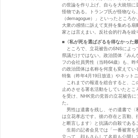
の世論を作り上げ、自らを大統領に
怪物である。トランプ氏が怪物なら
（demagogue）」といったとこ
大衆の感情に訴えて支持を集める扇
家とは言えまい。反社会的行為を繰
■〈私が死を選ばざるを得なかった
ところで、立花被告のSNSによっ
県議だけではない。政治団体「みん
フの会社員男性（当時64歳）も、昨
の政治団体は名称を何度も変えている
特集（昨年4月19日放送）やネット
これまでの報道を総合すると、この
止めさせる署名活動をしていたとこ
を受け、NHK党の党首の立花被告
た。
男性は遺書を残し、その遺書で〈私
は立花孝志です。彼の存在と言動、
と断言します〉と抗議の自殺である
生前の記者会見では「一番被害を受
立って、顔もさらして名前も公開し