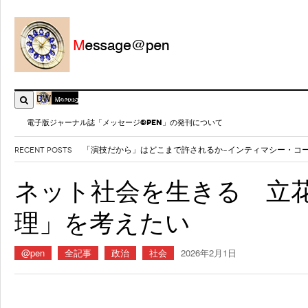
DW Focus
電子版ジャーナル誌「メッセージ@PEN」の発刊について
RECENT POSTS
千里発 僕とメディアとニュータウン
- 2026年8月3日
御巣鷹41年 ボ社には「修理ミスの理由」を公表する責任が
ネット社会を生きる 立花
〈ネット社会を生きる〉ジャーナリスト魂こそがSNSの病理
AIが新卒採用を脅かす～メディアが伝えるもの～
- 2026年7
理」を考えたい
@pen
全記事
政治
社会
2026年2月1日