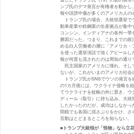
ンプ氏のデマ発言が有権者を動かし
報や誹謗中傷が多くのアメリカ人の
トランプ氏の場合、大統領選挙でラ
動車産業や鉄鋼業の生産拠点が集中
コンシン、インディアナの各州一帯
勝因だった。つまり、これまでの政
める白人労働者の層に「アメリカ・
を使った選挙演説で強くアピールし
報が何度も流されたのは周知の通り
民主国家のアメリカに憧れ、そして
ないが、これがいまのアメリカ社会
トランプ氏がSNSでウソの発言を繰
の1カ月後には、ウクライナ侵略を
てウクライナを蚊帳の外に置き、ウ
ディール（取引）に持ち込み、大統
したかったのだが、成功はしなかっ
関税でも各国に揺さぶりをかけ、さ
言動はとどまるところを知らない。
■トランプ大統領が「怪物」なら立