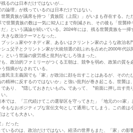
が残るのは日本だけではないが…
の論理」が残っているのは日本だけではない。
世襲貴族が議席を持つ「貴族院（上院）」がいまも存在する。た
改革で世襲貴族の数は一気に92人にまで削減され、その後も「世襲枠
だ」という議論が続いている。2024年には、残る世襲貴族を一掃
、大きな政治テーマとなった。
ブッシュ家やケネディ家、あるいはクリントン家のような政治名
シュ父子とクリントン家が大統領選の顔ぶれを占めた2000年代以
か」という世論の疲労感と批判がむしろ強まった。
も、政治的ファミリーがつくる王朝は、競争を弱め、政策の質を
いう指摘がなされている。
進民主主義国でも「家」が政治に顔を出すことはあるが、そのた
義の精神に反するのではないか」と強い批判が巻き起こる。世襲は
〟であり、〝隠しておきたいもの〟であって、〝前面に押し出す売
くい。
本では、「三代続けてこの選挙区を守ってきた」「地元の○○家」
、今もなおポジティブな宣伝文句として通用してしまう。この差は
実はとても大きい。
家」だった
ているのは、政治だけではない。経済の世界もまた、「家」の影