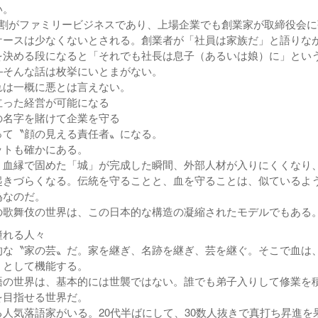
い。
割がファミリービジネスであり、上場企業でも創業家が取締役会に
ケースは少なくないとされる。創業者が「社員は家族だ」と語りな
を決める段になると「それでも社長は息子（あるいは娘）に」とい
―そんな話は枚挙にいとまがない。
は一概に悪とは言えない。
立った経営が可能になる
の名字を賭けて企業を守る
って〝顔の見える責任者〟になる。
トも確かにある。
血縁で固めた「城」が完成した瞬間、外部人材が入りにくくなり
起きづらくなる。伝統を守ることと、血を守ることは、似ているよ
為なのだ。
歌舞伎の世界は、この日本的な構造の凝縮されたモデルでもある
憧れる人々
な〝家の芸〟だ。家を継ぎ、名跡を継ぎ、芸を継ぐ。そこで血は
」として機能する。
語の世界は、基本的には世襲ではない。誰でも弟子入りして修業を
を目指せる世界だ。
人気落語家がいる。20代半ばにして、30数人抜きで真打ち昇進を