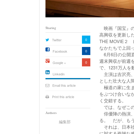
映画『国宝』の興
Sharing
高興収を更新した
0
Twitter
THE MOVI
なかたちで上回
0
Facebook
6月6日の公開
週末興収が前週を
0
Google +
で、1231万人
主演は吉沢亮、
Linkedin
とした壮大な人
active){li-
icon[type=linkedin-bug]
Email this article
極道の家に生ま
[color=inverse]
.background{fill
をぶつけ合いな
Print this article
く交錯する。
では、なぜこの
Authors
俳優陣の熱演、
る。 だが、も
編集部
それは、日本社
に対する複雑な