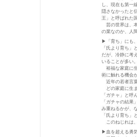
し、現在も第一
隠さなかったと
王」と呼ばれた
芸の世界は、本
の業なのか、人
▶「育ち」にも
「氏より育ち」
だが、冷静に考
いることが多い
裕福な家庭に生
術に触れる機会
近年の若者言葉
どの家庭に生ま
「ガチャ」と呼
「ガチャの結果
み重ねるかが、
「氏より育ち」
このねじれは、
▶血を超える勇