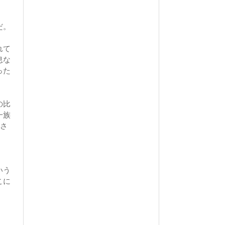
だ。
れて
息な
った
の比
一族
とさ
。
いう
こに