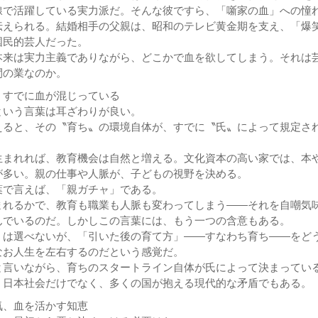
線で活躍している実力派だ。そんな彼ですら、「噺家の血」への憧
伝えられる。結婚相手の父親は、昭和のテレビ黄金期を支え、「爆
国民的芸人だった。
来は実力主義でありながら、どこかで血を欲してしまう。それは
間の業なのか。
、すでに血が混じっている
という言葉は耳ざわりが良い。
えると、その〝育ち〟の環境自体が、すでに〝氏〟によって規定さ
。
まれれば、教育機会は自然と増える。文化資本の高い家では、本
が多い。親の仕事や人脈が、子どもの視野を決める。
で言えば、「親ガチャ」である。
れるかで、教育も職業も人脈も変わってしまう――それを自嘲気
んでいるのだ。しかしこの言葉には、もう一つの含意もある。
」は選べないが、「引いた後の育て方」――すなわち育ち――をど
なお人生を左右するのだという感覚だ。
と言いながら、育ちのスタートライン自体が氏によって決まってい
日本社会だけでなく、多くの国が抱える現代的な矛盾でもある。
気、血を活かす知恵