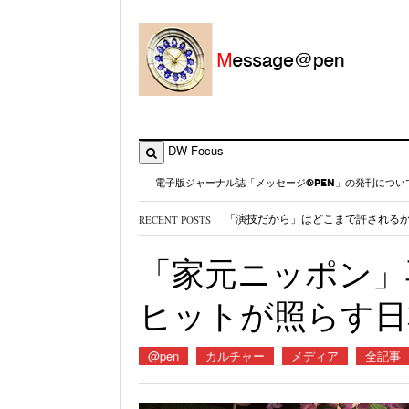
DW Focus
電子版ジャーナル誌「メッセージ@PEN」の発刊につい
RECENT POSTS
千里発 僕とメディアとニュータウ
御巣鷹41年 ボ社には「修理ミスの
「家元ニッポン」
〈ネット社会を生きる〉ジャーナリス
AIが新卒採用を脅かす～メディアが
ヒットが照らす日
@pen
カルチャー
メディア
全記事