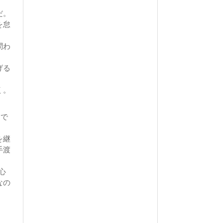
だ。
を怠
問わ
げる
く。
〟で
を継
手渡
心
なの