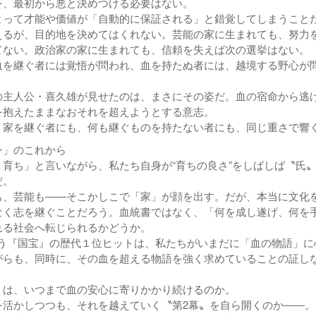
、最初から悪と決めつける必要はない。
って才能や価値が「自動的に保証される」と錯覚してしまうこと
えるが、目的地を決めてはくれない。芸能の家に生まれても、努力
てない。政治家の家に生まれても、信頼を失えば次の選挙はない。
を継ぐ者には覚悟が問われ、血を持たぬ者には、越境する野心が
主人公・喜久雄が見せたのは、まさにその姿だ。血の宿命から逃
を抱えたままなおそれを超えようとする意志。
家を継ぐ者にも、何も継ぐものを持たない者にも、同じ重さで響
ン」のこれから
育ち」と言いながら、私たち自身が“育ちの良さ”をしばしば〝氏
だ。
、芸能も――そこかしこで「家」が顔を出す。だが、本当に文化
なく志を継ぐことだろう。血統書ではなく、「何を成し遂げ、何を
れる社会へ転じられるかどうか。
いう『国宝』の歴代１位ヒットは、私たちがいまだに「血の物語」に
がらも、同時に、その血を超える物語を強く求めていることの証し
」は、いつまで血の安心に寄りかかり続けるのか。
活かしつつも、それを越えていく〝第2幕〟を自ら開くのか――。