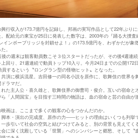
行収入が173.7億円を記録し、邦画の実写作品として22年ぶりに
。配給元の東宝が25日に発表した数字は、2003年の『踊る大捜査
E２ レインボーブリッジを封鎖せよ！』の173.5億円を、わずかだが象
った。
直後の週末は観客動員数こそ３位スタートだったが、その後4週連
上回り、21週連続で動員トップ10入り。今月24日までの公開172
を動員するという〝ロングラン型の怪物ヒット〟となった。
共演に横浜流星。吉田修一の同名小説を原作に、歌舞伎の世界を
間ドラマだ。
れた主人公・喜久雄と、歌舞伎界の御曹司・俊介。互いの宿命と
がら「人間国宝」を目指す三時間の物語は、血の宿命と芸の自由が
映画は、ここまで多くの観客の心をつかんだのか。
脚本・演出の完成度、原作の力――ヒットの理由はいくつも列挙
う一歩引いて社会の空気と結びつけてみると、別の背景も見えてく
会に深く沈殿している「世襲」へのシンパシーと郷愁、そして〝
感情である。