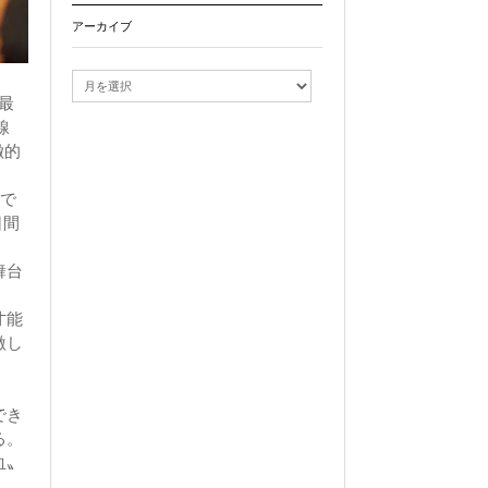
アーカイブ
ア
ー
最
カ
線
イ
徴的
ブ
続で
日間
舞台
才能
激し
でき
る。
血〟