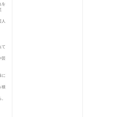
れを
笑
芸人
れて
や芸
味に
う積
る。