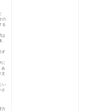
だ
その
する
門は
降、
必ず
びに
、あ
り文
とい
小さ
響力