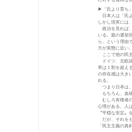
▶「氏より育ち
日本人は「氏よ
しかし現実には
政治を見れば、
いる。親の選挙
ら」という理由
方が実態に近い
ここで他の民主
ドイツ、北欧諸
率は１割を超え
の存在感は大きい
れる。
つまり日本は、
もちろん、血統
むしろ有権者の
心理がある。人
〝平穏な安定〟
だが、それをも
「民主主義の真