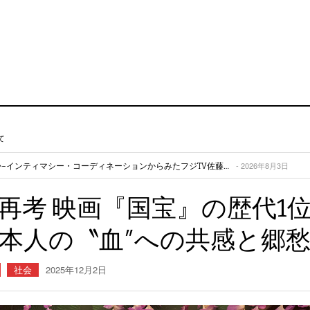
て
「演技だから」はどこまで許されるか~インティマシー・コーディネーションからみたフジTV佐藤二朗騒動~
- 2026年8月3日
ン
- 2026年8月3日
理由」を公表する責任がある
- 2026年8月3日
再考 映画『国宝』の歴代1
ト魂こそがSNSの病理に打ち勝てる
- 2026年7月1日
伝えるもの～
- 2026年7月1日
本人の〝血″への共感と郷
社会
2025年12月2日