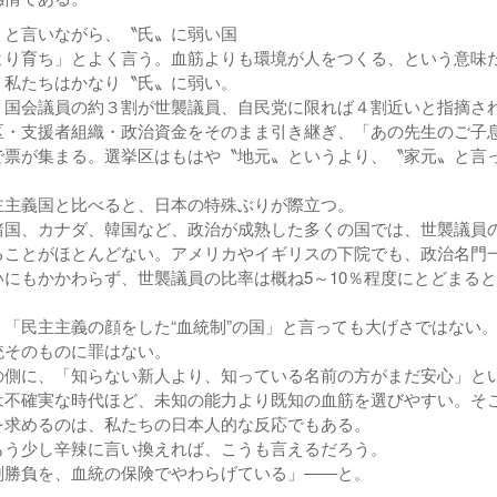
」と言いながら、〝氏〟に弱い国
り育ち」とよく言う。血筋よりも環境が人をつくる、という意味
、私たちはかなり〝氏〟に弱い。
国会議員の約３割が世襲議員、自民党に限れば４割近いと指摘さ
区・支援者組織・政治資金をそのまま引き継ぎ、「あの先生のご子
で票が集まる。選挙区はもはや〝地元〟というより、〝家元〟と言
。
主義国と比べると、日本の特殊ぶりが際立つ。
国、カナダ、韓国など、政治が成熟した多くの国では、世襲議員
ることがほとんどない。アメリカやイギリスの下院でも、政治名門
にもかかわらず、世襲議員の比率は概ね5～10％程度にとどまる
「民主主義の顔をした“血統制”の国」と言っても大げさではない
そのものに罪はない。
側に、「知らない新人より、知っている名前の方がまだ安心」と
は不確実な時代ほど、未知の能力より既知の血筋を選びやすい。そ
を求めるのは、私たちの日本人的な反応でもある。
う少し辛辣に言い換えれば、こうも言えるだろう。
剣勝負を、血統の保険でやわらげている」――と。