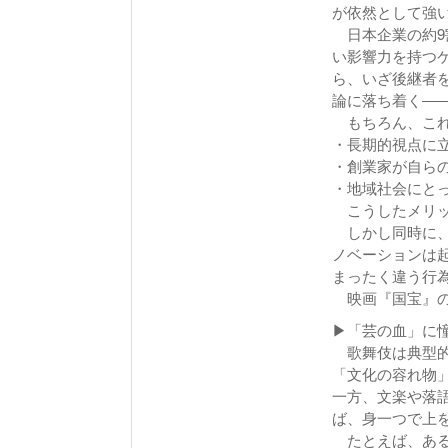
が依然として強
日本企業の約9
い影響力を持つ
ら、いざ後継者
論に落ち着く―
もちろん、これ
・長期的視点に
・創業家が自ら
・地域社会にと
こうしたメリッ
しかし同時に、
ノベーションは
まったく違う行
映画『国宝』の
▶「芸の血」に
歌舞伎は典型的
「文化の容れ物
一方、文楽や落
ば、身一つで上
たとえば、ある