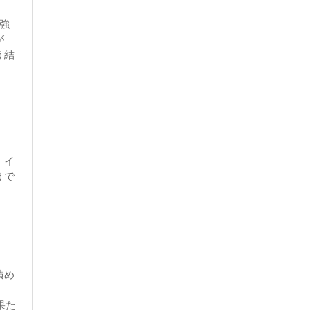
強
が
う結
、イ
うで
。
、
積め
果た