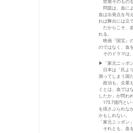
世襲そのものを
問題は、血によ
血は出発点を与
れば舞台には立
だからこそ、血
れる。
映画『国宝』の
のではなく、血
そのドラマは、
▶「家元ニッポ
日本は「氏より
測ってしまう国
政治も、企業も
ぐとは、血では
したか」が問わ
173.7億円と
を揺さぶられな
かもしれない。
「家元ニッポン
それとも、血を