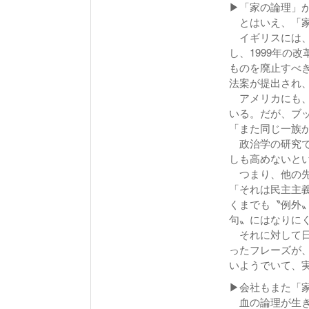
▶「家の論理」
とはいえ、「家
イギリスには、
し、1999年の
ものを廃止すべき
法案が提出され
アメリカにも、
いる。だが、ブッ
「また同じ一族
政治学の研究で
しも高めないと
つまり、他の先
「それは民主主
くまでも〝例外
句〟にはなりに
それに対して日
ったフレーズが
いようでいて、
▶会社もまた「
血の論理が生き