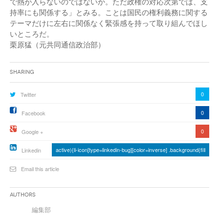
で熱が入らないのではないか。ただ政権の対応次第では、支
持率にも関係する」とみる。ことは国民の権利義務に関する
テーマだけに左右に関係なく緊張感を持って取り組んでほし
いところだ。
栗原猛（元共同通信政治部）
Sharing
0
Twitter
0
Facebook
0
Google +
active){li-icon[type=linkedin-bug][color=inverse] .background{fill
Linkedin
Email this article
Authors
編集部