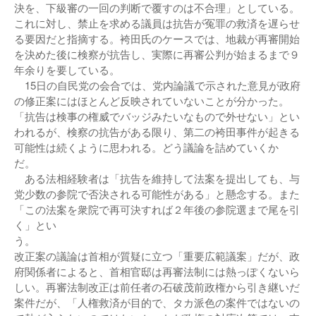
決を、下級審の一回の判断で覆すのは不合理」としている。
これに対し、禁止を求める議員は抗告が冤罪の救済を遅らせ
る要因だと指摘する。袴田氏のケースでは、地裁が再審開始
を決めた後に検察が抗告し、実際に再審公判が始まるまで９
年余りを要している。
15日の自民党の会合では、党内論議で示された意見が政府
の修正案にはほとんど反映されていないことが分かった。
「抗告は検事の権威でバッジみたいなもので外せない」とい
われるが、検察の抗告がある限り、第二の袴田事件が起きる
可能性は続くように思われる。どう議論を詰めていくか
だ
ある法相経験者は「抗告を維持して法案を提出しても、与
党少数の参院で否決される可能性がある」と懸念する。また
「この法案を衆院で再可決すれば２年後の参院選まで尾を引
く」とい
う
改正案の議論は首相が質疑に立つ「重要広範議案」だが、政
府関係者によると、首相官邸は再審法制には熱っぽくないら
しい。再審法制改正は前任者の石破茂前政権から引き継いだ
案件だが、「人権救済が目的で、タカ派色の案件ではないの