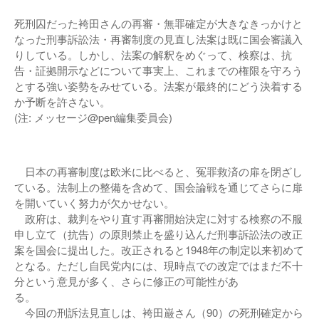
死刑囚だった袴田さんの再審・無罪確定が大きなきっかけと
なった刑事訴訟法・再審制度の見直し法案は既に国会審議入
りしている。しかし、法案の解釈をめぐって、検察は、抗
告・証拠開示などについて事実上、これまでの権限を守ろう
とする強い姿勢をみせている。法案が最終的にどう決着する
か予断を許さない。
(注: メッセージ@pen編集委員会)
日本の再審制度は欧米に比べると、冤罪救済の扉を閉ざし
ている。法制上の整備を含めて、国会論戦を通じてさらに扉
を開いていく努力が欠かせない。
政府は、裁判をやり直す再審開始決定に対する検察の不服
申し立て（抗告）の原則禁止を盛り込んだ刑事訴訟法の改正
案を国会に提出した。改正されると1948年の制定以来初めて
となる。ただし自民党内には、現時点での改定ではまだ不十
分という意見が多く、さらに修正の可能性があ
る。
今回の刑訴法見直しは、袴田巌さん（90）の死刑確定から