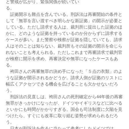
と警戒が広がり、緊張関係が続いてい
る。
証拠開示も難点を含んでいる。刑訴法は再審開始の条件と
して「無罪を言い渡すべき明らかな新証拠」の開示が必要と
している。ただし請求する人は、裁判所に提出した証拠のほ
かに、どのような証拠を持っているのか分からずに請求する
ケースが多い。また警察や検察が証拠を隠していても、請求
人はそのことは知らない、裁判所もその証拠の開示を命じら
れないことも考えられる。ただしこれまで再審請求で裁判官
が検察に開示を求め、再審決定や無罪になったケースもあ
る
袴田さんの再審無罪の決め手になった「５点の衣類」のよ
うな証拠が開示されるかどうか。請求人側が証拠のリストに
幅広くアクセツできる機会を広げることも欠かせないだろ
う。
刑訴法の見直しは、袴田さんの死刑確定から44年後の再審
無罪がきっかけになったが、ドイツやイギリスなどに比べる
といかにも時間がかかりすぎる。国会も司法制度に欠陥を見
つけたら、すぐにも改革に取り組む姿勢が求められるだろ
う
日本が刑訴法を作るに当たって参考にしたドイツでは、