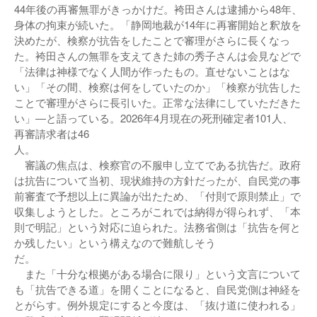
44年後の再審無罪がきっかけだ。袴田さんは逮捕から48年、
身体の拘束が続いた。「静岡地裁が14年に再審開始と釈放を
決めたが、検察が抗告をしたことで審理がさらに長くなっ
た。袴田さんの無罪を支えてきた姉の秀子さんは会見などで
「法律は神様でなく人間が作ったもの。直せないことはな
い」「その間、検察は何をしていたのか」「検察が抗告した
ことで審理がさらに長引いた。正常な法律にしていただきた
い」―と語っている。2026年4月現在の死刑確定者101人、
再審請求者は46
人
審議の焦点は、検察官の不服申し立てである抗告だ。政府
は抗告について当初、現状維持の方針だったが、自民党の事
前審査で予想以上に異論が出たため、「付則で原則禁止」で
収集しようとした。ところがこれでは納得が得られず、「本
則で明記」という対応に迫られた。法務省側は「抗告を何と
か残したい」という構えなので難航しそう
だ。
また「十分な根拠がある場合に限り」という文言について
も「抗告できる道」を開くことになると、自民党側は神経を
とがらす。例外規定にすると今度は、「抜け道に使われる」