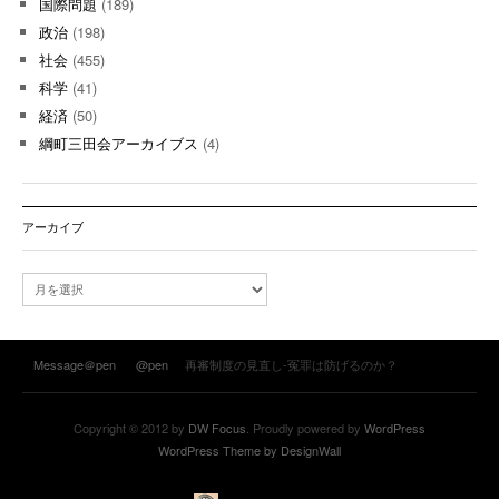
国際問題
(189)
政治
(198)
社会
(455)
科学
(41)
経済
(50)
綱町三田会アーカイブス
(4)
アーカイブ
ア
ー
カ
イ
Message＠pen
@pen
再審制度の見直し-冤罪は防げるのか？
ブ
Copyright © 2012 by
DW Focus
. Proudly powered by
WordPress
WordPress Theme by DesignWall