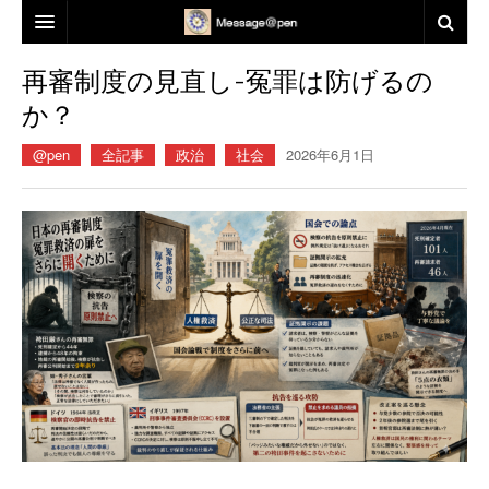
電子版ジャーナル誌「メッセージ@PEN」の発刊について
再審制度の見直し-冤罪は防げるの
か？
@pen
全記事
政治
社会
2026年6月1日