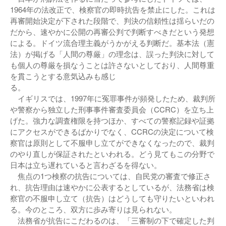
1964年の法改正で、検察官の即時抗告を禁止にした。これは
再審開始決定が下された段階で、判決の信頼性は揺らいだの
だから、速やかに公開の再審公判で判断すべきだという発想
による。ドイツ流合理主義がうかがえる判断だ。基本法（憲
法）が掲げる「人間の尊厳」の理念は、誤った判決に対して
も個人の尊厳を損なうことは許さないとしており、人間尊重
を貫こうとする意気込みも感じ
る
イギリスでは、1997年に冤罪事件が頻発したため、裁判所
や警察から独立した刑事事件審査委員会（CCRC）を立ち上
げた。強力な調査権限を持つほか、すべての警察記録や証拠
にアクセスができるばかりでなく、CCRCの決定について検
察官は原則として不服申し立てができなくなったので、裁判
のやり直しが保証されたといわれる。どう見てもこの分野で
日本は立ち遅れていると言わざるを得ない。
焦点の1つ検察の抗告については、自民党の審査で修正さ
れ、抗告理由は速やかに公表するとしているが、法務省は検
察官の不服申し立て（抗告）はどうしても守りたいといわれ
る。今のところ、双方に歩み寄りは見られない。
法務省が抗告にこだわるのは、「三審制の下で確定した判