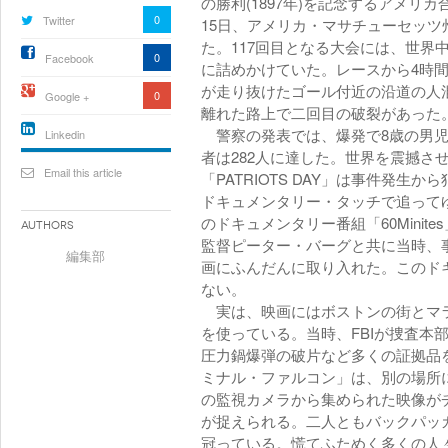
の勝利(1897年)を記念するアメリカ
0
Twitter
15日、アメリカ・マサチューセッ
た。117回目となる大会には、世界
0
Facebook
に詰めかけていた。レースから4時間
が走り抜けたゴール付近の沿道の人混
0
Google +
離れた路上で二回目の破裂があった
警察の発表では、爆発で8歳の男児
Linkedin
者は282人に達した。世界を震撼さ
active){li-
icon[type=linkedin-bug]
Email this article
「PATRIOTS DAY」は事件発生
[color=inverse]
.background{fill
ドキュメンタリー・タッチで追って
のドキュメンタリー番組「60Mini
Authors
監督ピーター・バーグと共に当時、
編集部
画にふんだんに取り入れた。このド
ない。
実は、映画にはボストンの街とマラ
を使っている。当時、FBIが捜査本
圧力鍋爆弾の破片など多くの証拠品
ミナル・ファルコン」は、別の場所
の監視カメラから集められた映像が
が捉えられる。二人ともバックパッ
冠っている。慌てふためく多くの人