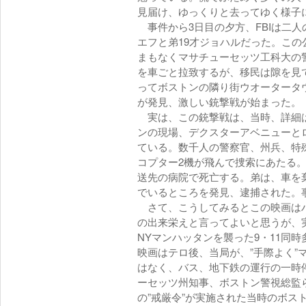
見届け、ゆっくりと去ってゆく様子に
事件から3日目の夕方、FBIは二人
エフと弟19才ジョハルだった。こ
まもなくマサチューセッツ工科大の
を車ごと拉致するが、移民は隙を見
ってボストンの隣り街ウオータータ
が発見、激しい銃撃戦が始まった。
実は、この銃撃戦は、当時、詳細は
ンの現場、デクスターアベニューと
ている。数千人の警察官、州兵、特
コプター2機が飛んで捜索にあたる
送先の病院で死亡する。弟は、車を
でいるところを発見、逮捕された。事
さて、こうしてみるとこの映画はハ
の出来栄えと言ってよいと思うが、
NYマンハッタンを襲った9・11同
映画はテロ後、当局が、”手際よく”
はなく、バス、地下鉄の運行の一時
ーセッツ州知事、ボストン警視総監
の”戒厳令”が実施された当時のボス