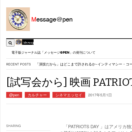
DW Focus
電子版ジャーナル誌「メッセージ@PEN」の発刊について
RECENT POSTS
千里発 僕とメディアとニュータウン
- 2026年8月3日
御巣鷹41年 ボ社には「修理ミスの理由」を公表する責任が
[試写会から] 映画 PATRIOT
〈ネット社会を生きる〉ジャーナリスト魂こそがSNSの病理
AIが新卒採用を脅かす～メディアが伝えるもの～
- 2026年7
@pen
カルチャー
シネマエッセイ
2017年5月1日
「PATRIOTS DAY 」はアメ
Sharing