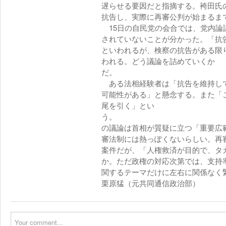
遅らせる要因だと指摘する。袴田氏
抗告し、実際に再審公判が始ま
15日の自民党の会合では、党内論
されていないことが分かった。「抗
といわれるが、検察の抗告がある限
われる。どう議論を詰めていくか
ある法相経験者は「抗告を維持して
可能性がある」と懸念する。また「
尾を引く」とい
う。
の議論は首相が質疑に立つ「重要広
審法制には熱っぽくないらしい。再
案件だが、「人権救済が目的で、タ
か。ただ政権の対応次第では、支持
関するテーマだけに左右に関係なく
栗原猛（元共同通信政治部）