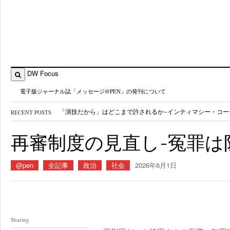
DW Focus
電子版ジャーナル誌「メッセージ@PEN」の発刊について
RECENT POSTS
千里発 僕とメディアとニュータウン
- 2026年8月3日
御巣鷹41年 ボ社には「修理ミスの理由」を公表する責任が
再審制度の見直し-冤罪は
〈ネット社会を生きる〉ジャーナリスト魂こそがSNSの病理
AIが新卒採用を脅かす～メディアが伝えるもの～
- 2026年7月
@pen
全記事
政治
社会
2026年6月1日
Sharing