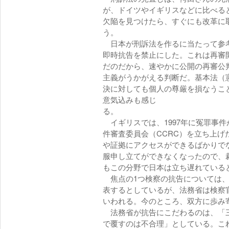
が、ドイツやイギリスなどに比べる
欠陥を見つけたら、すぐにも改革に
日本が刑訴法を作るに当たって参考
即時抗告を禁止にした。これは再審
だのだから、速やかに公開の再審公
主義がうかがえる判断だ。基本法（
決に対しても個人の尊厳を損なうこ
意気込みも感じ
イギリスでは、1997年に冤罪事
件審査委員会（CCRC）を立ち上
や証拠にアクセスができるばかりで
服申し立てができなくなったので、
もこの分野で日本は立ち遅
焦点の1つ検察の抗告については、
表するとしているが、法務省は検察
いわれる。今のところ、双方に
法務省が抗告にこだわるのは、「三
で覆すのは不合理」としている。こ