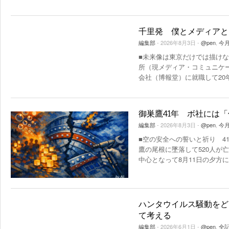
千里発 僕とメディアと
編集部
- 2026年8月3日 -
@pen
,
今
■未来像は東京だけでは描け
所（現メディア・コミュニケ
会社（博報堂）に就職して20
御巣鷹41年 ボ社には
編集部
- 2026年8月3日 -
@pen
,
今
■空の安全への誓いと祈り 4
鷹の尾根に墜落して520人が
中心となって8月11日の夕方
ハンタウイルス騒動をど
て考える
編集部
- 2026年6月1日 -
@pen
,
全