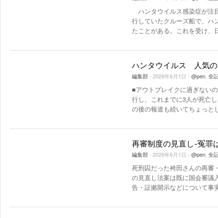
ハンタウイルス感染症が注目
行していたクルーズ船で、ハ
たことがある。これを受け、
ハンタウイルス 人気の
編集部
- 2026年6月1日 -
@pen
,
全
■アウトブレイクに過ぎない
行し、これまでに3人が死亡し
の後の報道も続いてちょっと
再審制度の見直し-冤罪
編集部
- 2026年6月1日 -
@pen
,
全
死刑囚だった袴田さんの再審
の見直し法案は既に国会審議
告・証拠開示などについて事