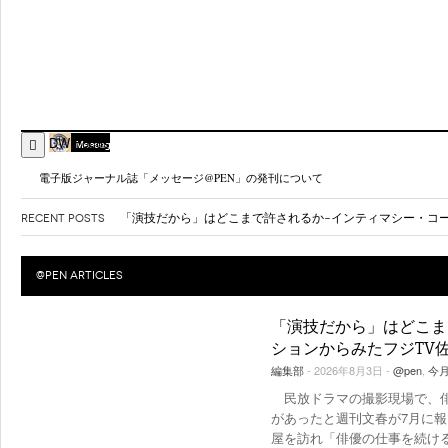
DW Focus
電子版ジャーナル誌「メッセージ@PEN」の発刊について
RECENT POSTS
千里発 僕とメディアとニュータウン
- 2026年8月3日
御巣鷹41年 ボ社には「修理ミスの理由」を公表する責任が
〈ネット社会を生きる〉ジャーナリスト魂こそがSNSの病理
@PEN
ARTICLES
AIが新卒採用を脅かす～メディアが伝えるもの～
- 2026年7
「演技だから」はどこま
ションからみたフジTV
編集部
- 2026年8月3日 -
@pen
,
今
民放ドラマの撮影現場で、俳
があったと週刊文春が7月に
屋を訪れ「俳優の仕事を続け