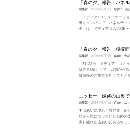
「春の夕」報告 パネル
編集部
- 2026年6月1日 -
@pen
,
全
メディア･コミュニケーショ
田キャンパスで、パネルディ
夕」は、メディアコムのOB・
「春の夕」報告 模擬面
編集部
- 2026年6月1日 -
@pen
,
全
5月23日、メディア・コミ
研究所OBとして、以前から
擬面接の面接官を担うことと
エッセー 姫路の山奥で
編集部
- 2026年6月1日 -
@pen
,
エ
▼山あいに現れた異世界 5
前から気になっていた姫路の
少し離れた山あいにあるちょ