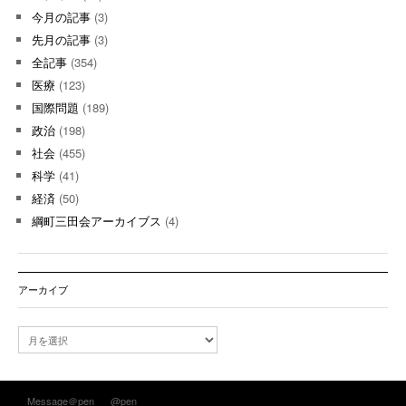
今月の記事
(3)
先月の記事
(3)
全記事
(354)
医療
(123)
国際問題
(189)
政治
(198)
社会
(455)
科学
(41)
経済
(50)
綱町三田会アーカイブス
(4)
アーカイブ
ア
ー
カ
イ
Message＠pen
@pen