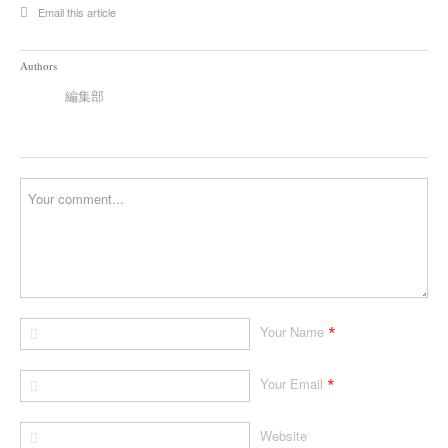
Email this article
Authors
編集部
*
Your Name
*
Your Email
Website