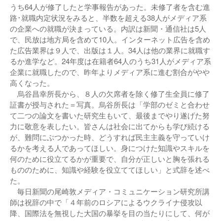
うち64人が修了したと学事報告があった。未修了者を含む進
路･就職内定状況をみると、半数を超える38人がメディア系
の企業への就職が決まっている。内訳は新聞・通信社は5人
で、民放は地方局を含めて10人。インターネット広告を含め
た広告業界は９人で、出版は１人。34人は他の業界に就職す
るか進学など。24年度は在籍者64人のうち31人がメディア系
企業に就職したので、昨年よりメディア系に進む割合がやや
高くなった。
烏谷昌幸所長から、８人の欠席者を除く修了生全員に修了
証書が授与された＝写真。烏谷所長は「学部のゼミと合わせ
て二つの論文を書いた研究生もいて、最後までやり遂げた努
力に敬意を表したい。皆さんは社会に出てからも学び続ける
が、難問にぶつかった時、どうすれば民主主義を守っていけ
るかを考える人であってほしい。身につけた知識やスキルを
何のために役立てるかが重要で、自分が正しいと胸を張れる
もののために、知識や経験を役立ててほしい」と式辞を述べ
た。
毎日新聞の尾崎敦メディア・コミュニケーション研究所講
師は祝辞の中で「４年前のロシアによるウクライナ侵攻以
降、国際法を無視した大国の暴挙を目の当たりにして、何が