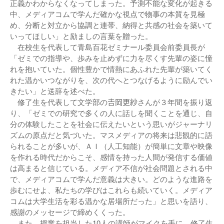
正義かわからなくなってしまった。予測不能な変化が起きる
中、メディアコムで学んだ確かな視点で物事の本質を見極
め、分断と対立から協調と連帯、納得と共感の社会を築いて
いってほしい」と励ましの言葉を贈った。
在校生を代表して青島百花ゼミナール委員会前委員長が
「ゼミでの指導や、歩みを止めずに力を尽くす先輩の姿に憧
れを抱いていた。個性豊かで情熱にあふれた先輩が築いてく
れた温かいつながりを、次の代へとつなげるように励んでい
きたい」と送辞を述べた。
修了生を代表して文学部の𠮷岡更紗さんが３年間を振り返
り、「ゼミでの研究で多くの人に話しを聞くことを通じ、自
分の体験したことを社会に伝えたいという思いがジャーナリ
ズムの原点だと気づいた。マスメディアの将来は悲観的に語
られることが多いが、ＡＩ（人工知能）が簡単に文章や映像
を作れる時代だからこそ、感情を持った人間が発信する価値
は高まると信じている。メディア不信が社会問題とされる中
で、メディアコムで学んだ意義は大きい。どのような進路を
歩むにせよ、私たちの学びはこれらも続いていく。メディア
コムは大学生活を彩る温かな居場所だった」と思いを語り、
感謝のメッセージで締めくくった。
また、授業を担当した10人の講師がマイクを手に、修了生