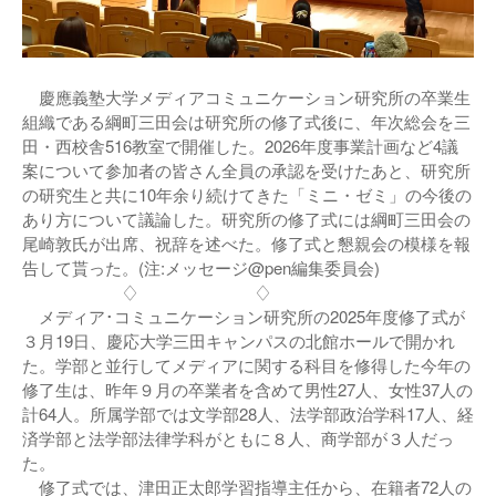
慶應義塾大学メディアコミュニケーション研究所の卒業生
組織である綱町三田会は研究所の修了式後に、年次総会を三
田・西校舎516教室で開催した。2026年度事業計画など4議
案について参加者の皆さん全員の承認を受けたあと、研究所
の研究生と共に10年余り続けてきた「ミニ・ゼミ」の今後の
あり方について議論した。研究所の修了式には綱町三田会の
尾崎敦氏が出席、祝辞を述べた。修了式と懇親会の模様を報
告して貰った。(注:メッセージ@pen編集委員会)
♢ ♢
メディア･コミュニケーション研究所の2025年度修了式が
３月19日、慶応大学三田キャンパスの北館ホールで開かれ
た。学部と並行してメディアに関する科目を修得した今年の
修了生は、昨年９月の卒業者を含めて男性27人、女性37人の
計64人。所属学部では文学部28人、法学部政治学科17人、経
済学部と法学部法律学科がともに８人、商学部が３人だっ
た。
修了式では、津田正太郎学習指導主任から、在籍者72人の