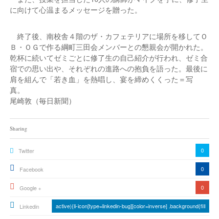
に向けて心温まるメッセージを贈った。
終了後、南校舎４階のザ・カフェテリアに場所を移してＯ
Ｂ・ＯＧで作る綱町三田会メンバーとの懇親会が開かれた。
乾杯に続いてゼミごとに修了生の自己紹介が行われ、ゼミ合
宿での思い出や、それぞれの進路への抱負を語った。最後に
肩を組んで「若き血」を熱唱し、宴を締めくくった＝写
真。
尾崎敦（毎日新聞）
Sharing
0
Twitter
0
Facebook
0
Google +
active){li-icon[type=linkedin-bug][color=inverse] .background{fill
Linkedin