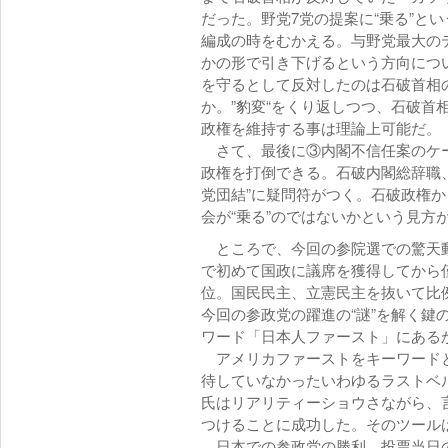
だった。野党7党の提案に“乗る”と
編成の時をむかえる。与野党最大の
かの形で引き下げるという方向につ
を守るとして反対したのは石破首相の
か。”豹変“をくり返しつつ、石破首
政権を維持する事は理論上可能だ。
さて、最後に③内閣不信任案のケー
政権を打倒できる。石破内閣総辞職、
党団結”に疑問符がつく。石破政権か
会が“乗る”のではないかという見方
ところで、今回の参院選での驚天動
で初めて国政に議席を獲得してから
位。国民民主、立憲民主を抜いて比例
今回の参政党の躍進の“謎”を解く鍵の
ワード「日本人ファースト」にある
アメリカファーストをキーワードと
待していなかったいわゆるラストベ
氏はリアリティーショウさながら、
つけることに成功した。そのツールは
日本での参政党の勝利。投票当日の