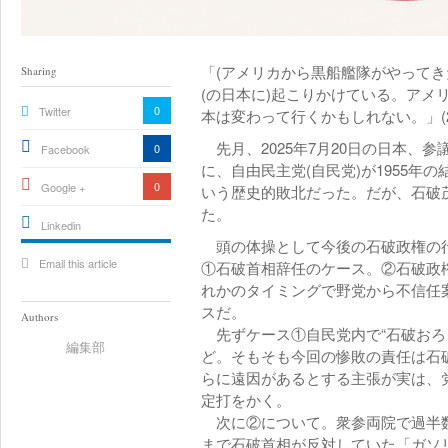
「(アメリカから黒船艦隊がやってき
Sharing
(の日本に)起こりかけている。アメ
0
Twitter
本は変わって行くかもしれない。」(2
先月、2025年7月20日の日本、
0
Facebook
に、自由民主党(自民党)が1955年
0
Google +
いう歴史的敗北だった。だが、石破
た。
Linkedin
頭の体操として今後の石破政権の行
active){li-
Email this article
icon[type=linkedin-bug]
①石破首相辞任のケース。②石破政
[color=inverse]
.background{fill
れかのタイミングで野党から不信任
スだ。
Authors
先ずケース①自民党内で“石破おろ
編集部
ど。そもそも今回の惨敗の責任は石破
らに遠因があるとする主張が実は、党
定打をかく。
次に②について。衆参両院で過半数
まで石破首相が反対していた「ガソ