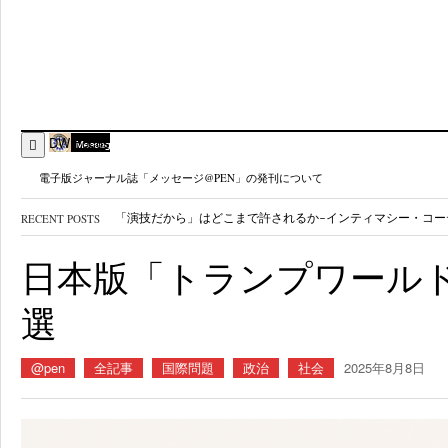
DW Focus
電子版ジャーナル誌「メッセージ@PEN」の発刊について
RECENT POSTS
千里発 僕とメディアとニュータウン
- 2026年8月3日
御巣鷹41年 ボ社には「修理ミスの理由」を公表する責任が
日本版「トランプワール
〈ネット社会を生きる〉ジャーナリスト魂こそがSNSの病理
AIが新卒採用を脅かす～メディアが伝えるもの～
- 2026年7月
選
@pen
全記事
国際問題
政治
社会
2025年8月8日