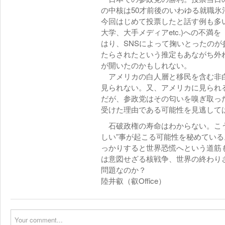
の中核は50才前後のいわゆる就職
今回はじめて投票したと話す例も多
大学、大手メディアetc.)への不
はり、SNSによって掬いとったの
たらされたという推定もあながち外
が開いたのかもしれない。
アメリカの白人層と移民を含む非白
見られない。又、アメリカに見られ
だが、参政党はその匂いを嗅ぎ取っ
受けた理由である可能性を見逃して
石破政権の寿命はわからない。こう
しい”事が起こる可能性を秘めてい
っかりすると世界恐慌へという道筋
は意図せざる核戦争、世界の終わり
問題なのか？
陸井叡（叡Office）